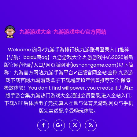
Welcome访问✔九游手游排行榜,九游账号登录入口推荐
【导航：baidu典ag】九游游戏大全,九游游戏中心2026最新
版官网/登录/入口/网页版网址(ios-cn-game.com)以下简
称：九游官方网站,九游手游平台✔正版官网全站,全称:九游游
戏下载官网,九游游戏盒子下载,稳定18年信誉推荐安全.保障!
极致体验！You don’t find willpower, you create it.九游正
版手游合集,九游热门游戏大全,通过会员登录,进入全站入口,
下载APP后体验电子竞技,真人互动与体育类游戏,网页与手机
版完美适配,享受畅玩体验。