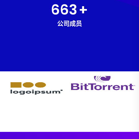
827
+
公司成员