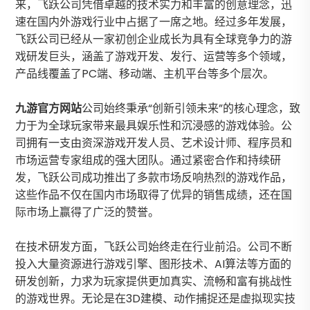
来，飞跃公司凭借卓越的技术实力和丰富的创意理念，迅
速在国内外游戏行业中占据了一席之地。经过多年发展，
飞跃公司已经从一家初创企业成长为具有全球竞争力的游
戏研发巨头，涵盖了游戏开发、发行、运营等多个领域，
产品线覆盖了PC端、移动端、主机平台等多个层次。
九游官方网站
公司始终秉承“创新引领未来”的核心理念，致
力于为全球玩家带来最具娱乐性和沉浸感的游戏体验。公
司拥有一支由资深游戏开发人员、艺术设计师、程序员和
市场运营专家组成的强大团队。通过紧密合作和持续研
发，飞跃公司成功推出了多款市场反响热烈的游戏作品，
这些作品不仅在国内市场取得了优异的销售成绩，还在国
际市场上赢得了广泛的赞誉。
在技术研发方面，飞跃公司始终走在行业前沿。公司不断
投入大量资源进行游戏引擎、图形技术、AI算法等方面的
研发创新，力求为玩家提供更加真实、流畅和富有挑战性
的游戏世界。无论是在3D建模、动作捕捉还是虚拟现实技