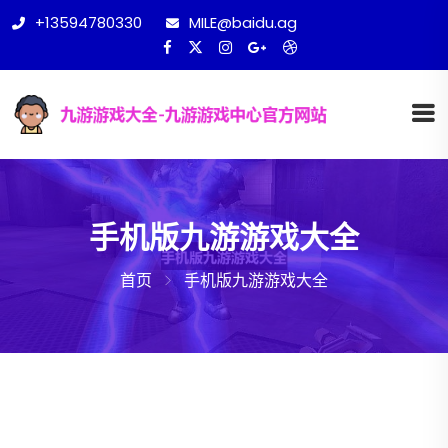
+13594780330
MILE@baidu.ag
手机版九游游戏大全
首页
手机版九游游戏大全